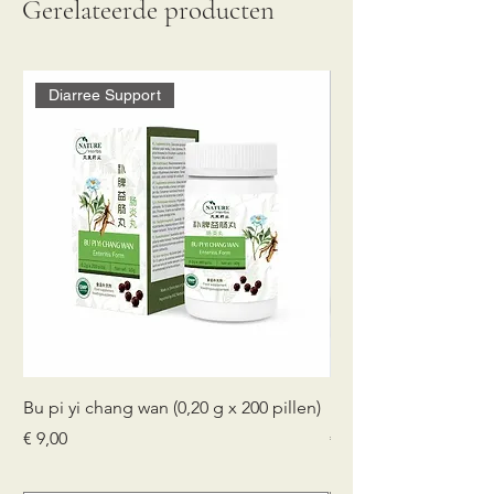
Gerelateerde producten
Diarree Support
Bu pi yi chang wan (0,20 g x 200 pillen)
Fu fang qing dai (0,20
Prijs
Prijs
€ 9,00
€ 9,00