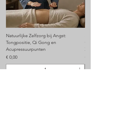
Natuurlijke Zelfzorg bij Angst:
3 Krachtige Ademhal
Tongpositie, Qi Gong en
voor Rust, Balans en
Acupressuurpunten
Zenuwstelsel
Prijs
Prijs
€ 0,00
€ 0,00
In winkelwagen
Waar ben je naar op zoek?