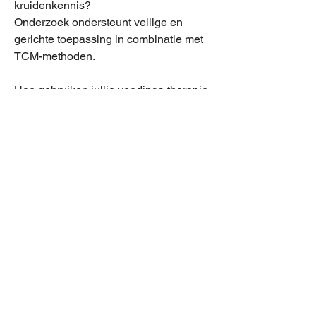
kruidenkennis?
Onderzoek ondersteunt veilige en
gerichte toepassing in combinatie met
TCM-methoden.
Hoe gebruiken jullie voedings-therapie
wetenschappelijk?
Wij passen evidence-based
voedingsprincipes toe voor optimale
gezondheid en balans.
Wat maakt onze wetenschappelijke
onderbouwing uniek?
Wij combineren Oosterse filosofie en
Westerse psychologie op bewezen
wijze.
Welke methoden combineren jullie met
RTT?