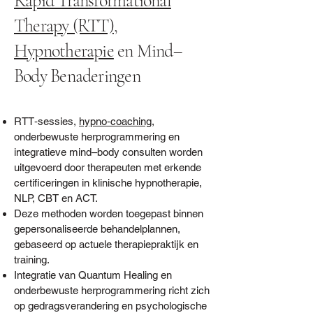
Rapid Transformational
Therapy (RTT)
,
Hypnotherapie
en Mind–
Body Benaderingen
RTT‑sessies,
hypno‑coaching
,
onderbewuste herprogrammering en
integratieve mind–body consulten worden
uitgevoerd door therapeuten met erkende
certificeringen in klinische hypnotherapie,
NLP, CBT en ACT.
Deze methoden worden toegepast binnen
gepersonaliseerde behandelplannen,
gebaseerd op actuele therapiepraktijk en
training.
Integratie van Quantum Healing en
onderbewuste herprogrammering richt zich
op gedragsverandering en psychologische